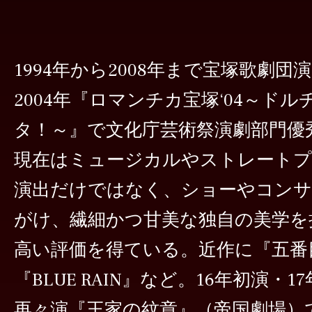
1994年から2008年まで宝塚歌劇団
2004年『ロマンチカ宝塚‘04～ド
タ！～』で文化庁芸術祭演劇部門優
現在はミュージカルやストレートプ
演出だけではなく、ショーやコンサ
がけ、繊細かつ甘美な独自の美学を
高い評価を得ている。近作に『五番
『BLUE RAIN』など。16年初演・1
再々演『王家の紋章』（帝国劇場）