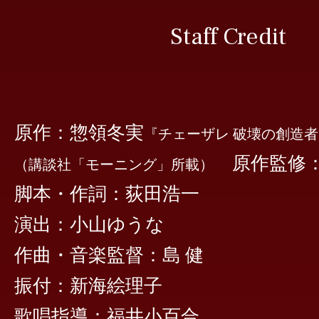
Staff Credit
原作：惣領冬実
『チェーザレ 破壊の創造
原作監修：
（講談社「モーニング」所載）
脚本・作詞：荻田浩一
演出：小山ゆうな
作曲・音楽監督：島 健
振付：新海絵理子
歌唱指導：福井小百合